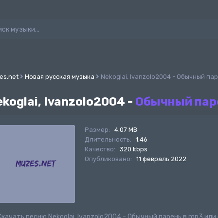
es.net
Новая русская музыка
Nekoglai, Ivanzolo2004 - Обычный па
koglai, Ivanzolo2004 -
Обычный пар
Размер:
4.07 MB
Длительность:
1:46
Качество:
320 kbps
Опубликовано:
11 февраль 2022
Скачать песню Nekoglai, Ivanzolo2004 - Обычный парень в mp3 ил