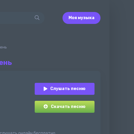
Моя музыка
рень
ень
Слушать песню
Скачать песню
и слушать онлайн бесплатно