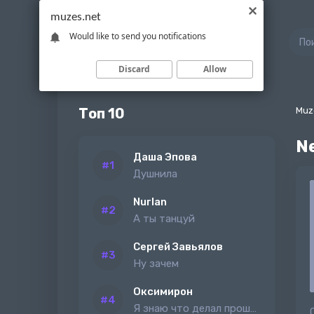
muzes.net
Would like to send you notifications
Discard
Allow
Топ 10
Muz
Ne
Даша Эпова
Душнила
Nurlan
А ты танцуй
Сергей Завьялов
Ну зачем
Оксимирон
Я знаю что делал прошлым летом