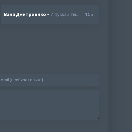
Ваня Дмитриенко
-
И пускай ты мне скажешь прощай
1:55