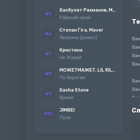
Хасбулат Рахманов, MAGAS
Райский край
Те
Степан Гіга, Maver
Яворина (ремiкс)
Ван
Ван
Кристина
Ван
Не Жалей
Ван
МОЖЕТМАЖЕТ, LIL KILAH
По берегам
Ван
Ван
Sasha Stone
Время
Ван
Ван
Сл
JIMBEI
Пули
Да,
Улы