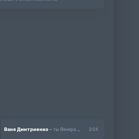
Ваня Дмитриенко
-
ты Венера я Земля Мия я запал на тебя
2:04