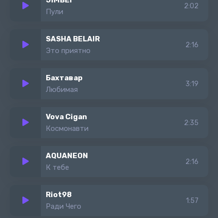
JIMBEI
2:02
Пули
SASHA BELAIR
2:16
Это приятно
Бахтавар
3:19
Любимая
Vova Cigan
2:35
Космонавти
AQUANEON
2:16
К тебе
Riot98
1:57
Ради Чего