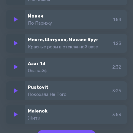
Йович
1:54
По Парижу
Мияги, Шатунов, Михаил Круг
1:23
Красные розы в стеклянной вазе
Азат 13
2:32
Она кайф
Pustovit
3:25
Покохала Не Того
Malenok
3:53
Жити