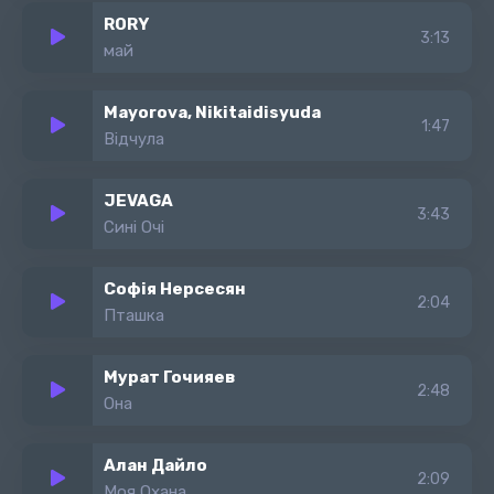
RORY
3:13
май
Mayorova, Nikitaidisyuda
1:47
Відчула
JEVAGA
3:43
Сині Очі
Софія Нерсесян
2:04
Пташка
Мурат Гочияев
2:48
Она
Алан Дайло
2:09
Моя Охана