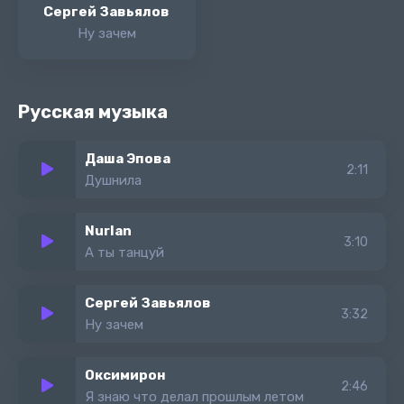
Сергей Завьялов
Ну зачем
Русская музыка
Даша Эпова
2:11
Душнила
Nurlan
3:10
А ты танцуй
Сергей Завьялов
3:32
Ну зачем
Оксимирон
2:46
Я знаю что делал прошлым летом