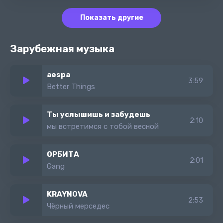
Показать другие
Зарубежная музыка
aespa
3:59
Better Things
Ты услышишь и забудешь
2:10
мы встретимся с тобой весной
ОРБИТА
2:01
Gang
KRAYNOVA
2:53
Чёрный мерседес