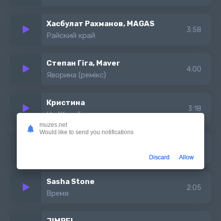
Хасбулат Рахманов, MAGAS
3:58
Райский край
Степан Гіга, Maver
4:00
Яворина (ремiкс)
Кристина
3:18
Не Жалей
muzes.net
Would like to send you notifications
МОЖЕТМАЖЕТ, LIL KILAH
3:06
По берегам
Discard
Allow
Sasha Stone
2:05
Время