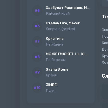
Хасбулат Рахманов, MAGAS
Райский край
Те
Степан Гіга, Maver
Яворина (ремiкс)
Она
Пос
Кристина
Как
Не Жалей
До 
МОЖЕТМАЖЕТ, LIL KILAH
Кру
По берегам
Хот
Sasha Stone
Время
Сл
JIMBEI
Пули