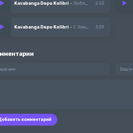
Kavabanga Depo Kolibri
-
Люблю, Не Доверяя
2:53
Kavabanga Depo Kolibri
-
С Кем Ты Зависаешь?
3:09
мментарии
Добавить комментарий