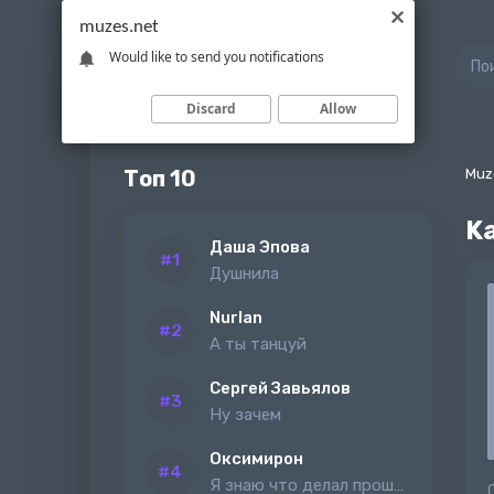
muzes.net
Would like to send you notifications
Discard
Allow
Топ 10
Muz
Ka
Даша Эпова
Душнила
Nurlan
А ты танцуй
Сергей Завьялов
Ну зачем
Оксимирон
Я знаю что делал прошлым летом