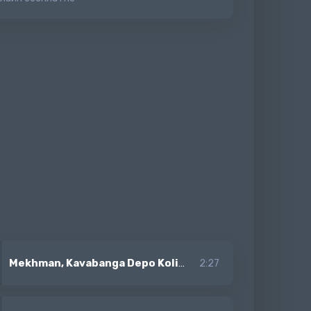
Mekhman, Kavabanga Depo Kolibri
-
Твоя Ложь
2:27