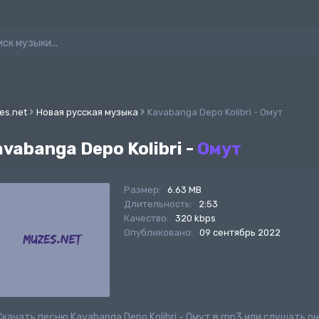
es.net
Новая русская музыка
Kavabanga Depo Kolibri - Омут
vabanga Depo Kolibri -
Омут
Размер:
6.63 MB
Длительность:
2:53
Качество:
320 kbps
Опубликовано:
09 сентябрь 2022
Скачать песню Kavabanga Depo Kolibri - Омут в mp3 или слушать о