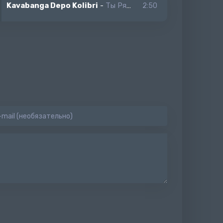
Kavabanga Depo Kolibri
-
Ты Рядом Со Мной
2:50