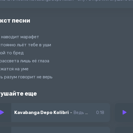
кст песни
 наводит марафет
тоянно льёт тебе в уши
ой то бред
рассвета лишь её глаза
жатся на уме
ь разум говорит не верь
ушайте еще
Kavabanga Depo Kolibri
-
Ведь ты попал в омут беги
0:18