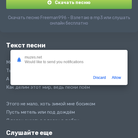
Скачать песню
Скачать песню Freeman996 - Взлетаю в mp3 или слушать
онлайн бесплатно
Текст песни
muzes.net
Мелькает все вокруг
Would like to send you notifications
Ты так же о своем
Discard
Allow
А я просто рад что мы вместе вдвоем
Как делим этот мир, ведь песни поём
Этого не мало, хоть зимой мне босиком
Пусть метель или под дождём
Я полон счастья я полон в любви
Я полон сил когда с тобою идем
Слушайте еще