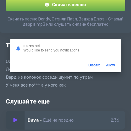
Скачать песню
Скачать песню Dendy, Стэнли Пазл, Вадяра Блюз - Старый
двор в mp3 или слушать онлайн бесплатно
Текст песни
muzes.net
Would like to send you notifications
Осень тепло рукава по локоть
Discard
Allow
Люблю свою калотов арти с баллонов
Вард из колонок соседи шумит по утрам
У меня все по*** а у кого как
Слушайте еще
Dava
-
Ещё не поздно
2:36