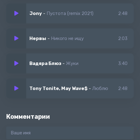
Jony
-
Пустота (remix 2021)
2:48
Нервы
-
Никого не ищу
2:03
Вадяра Блюз
-
Жуки
3:40
Tony Tonite, May Wave$
-
Люблю
2:48
Комментарии