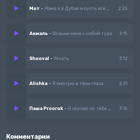
Мот
-
Мама я в Дубае и пусть все об этом знают
2:25
Акмаль
-
Возьми меня с собой туда
3:15
Shooval
-
Уехать
3:12
Alishka
-
Я смотрю в твои глаза
2:31
Паша Proorok
-
Я скучаю по тебе а ты уезжаешь
3:16
Комментарии