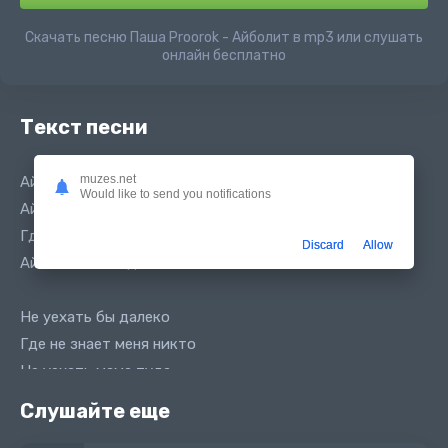
Скачать песню Паша Proorok - Айболит в mp3 или слушать
онлайн бесплатно
Текст песни
muzes.net
Ай яй ты моя одинокая глаза
Would like to send you notifications
Ай болит она одна
Где моя любимая
Discard
Allow
Ай яй ты моя одинокая глаза
Не уехать бы далеко
Где не знает меня никто
Не уехать мама туда
Пусть будет там некогда
Слушайте еще