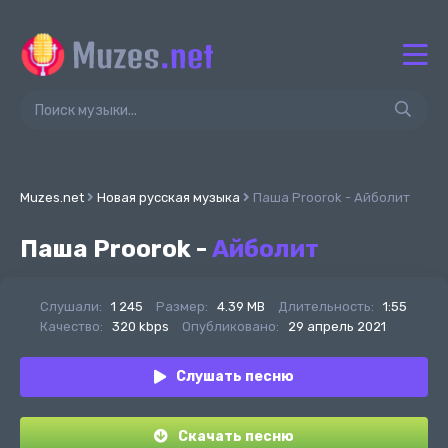
Muzes.net
Новая русская музыка
Паша Proorok - Айболит
Паша Proorok -
Айболит
Слушали:
1 245
Размер:
4.39 MB
Длительность:
1:55
Качество:
320 kbps
Опубликовано:
29 апрель 2021
Слушать песню
Скачать песню