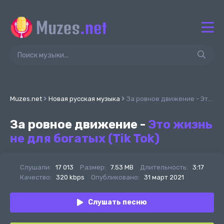
Muzes.net
Новая русская музыка
За ровное движение - Это жизнь не для богатых (Tik Tok)
За ровное движение -
Это жизнь
не для богатых (Tik Tok)
Слушали:
17 013
Размер:
7.53 MB
Длительность:
3:17
Качество:
320 kbps
Опубликовано:
31 март 2021
Слушать песню