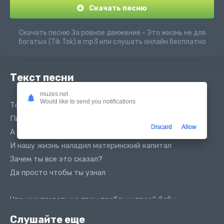
Скачать песню
Скачать песню За ровное движение - Это жизнь не для
богатых (Tik Tok) в mp3 или слушать онлайн бесплатно
Текст песни
muzes.net
Would like to send you notifications
Только я один вокруг ты
Пидор
Discard
Allow
А у меня три младших брата и сестра
И нашу жизнь наладил материнский капитал
Зачем ты все это сказал?
Да просто чтобы ты узнал
Что мне плевать на твои траблы у твоей бабы
Похуй мне вообще, сколько ты долбишь свои таблы
Слушайте еще