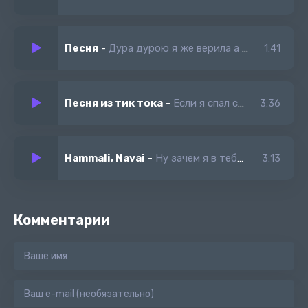
Песня
-
Дура дурою я же верила а зачем ты со мной вот так
1:41
Песня из тик тока
-
Если я спал с тобой не думай что я твой
3:36
Hammali, Navai
-
Ну зачем я в тебя влюбился песня
3:13
Комментарии