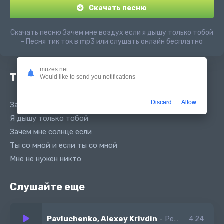
Скачать песню
Скачать песню Зачем мне воздух если я дышу только тобой
- Песня тик ток в mp3 или слушать онлайн бесплатно
muzes.net
Текст песни
Would like to send you notifications
Discard
Allow
Зачем мне воздух если
Я дышу только тобой
Зачем мне солнце если
Ты со мной и если ты со мной
Мне не нужен никто
Слушайте еще
Pavluchenko, Alexey Krivdin
-
Река
4:24