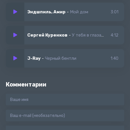
Эндшпиль, Амир
-
Мой дом
3:01
Сергей Куренков
-
У тебя в глазах звезды отражаются и облака качаются
4:12
J-Ray
-
Черный бентли
1:40
Комментарии