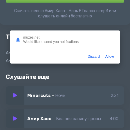
Скачать песню Амир Хаов - Ночь В Глазах в mp3 или
слушать онлайн бесплатно
Текст песни
muzes.net
Would like to send you notifications
Амир Хаов - Ночь В Глазах
Discard
Allow
Амир Хаов - Ночь В Глазах
Слушайте еще
Minorcuts
-
Ночь
2:21
Амир Хаов
-
Без неё завянут розы
4:00