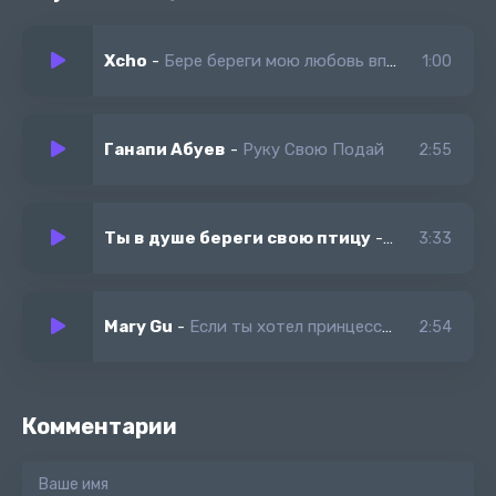
Они промывают мне мозги без рег и смс
Мы едем тусить куда-то
Xcho
-
Бере береги мою любовь впере впереди моя душа
1:00
В какой-то дурацкий клуб
А там быстро выбивает ерунду из всех Принцесс
Ганапи Абуев
-
Руку Свою Подай
2:55
Ты в душе береги свою птицу
-
Polnalyubvi
3:33
Mary Gu
-
Если ты хотел принцессу из диснея
2:54
Комментарии