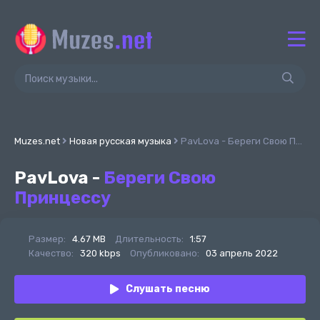
Muzes.net
Новая русская музыка
PavLova - Береги Свою Принцессу
PavLova -
Береги Свою
Принцессу
Размер:
4.67 MB
Длительность:
1:57
Качество:
320 kbps
Опубликовано:
03 апрель 2022
Слушать песню