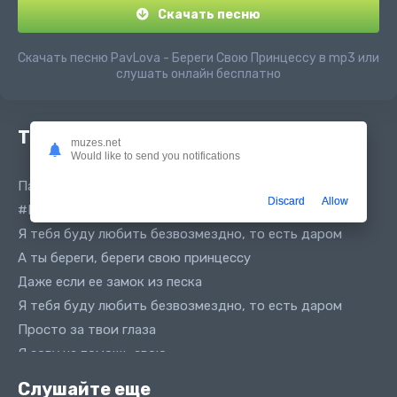
Скачать песню
Скачать песню PavLova - Береги Свою Принцессу в mp3 или
слушать онлайн бесплатно
Текст песни
muzes.net
Would like to send you notifications
Павлова - Береги свою принцессу
Discard
Allow
#PavLova - Береги свою принцессу
Я тебя буду любить безвозмездно, то есть даром
А ты береги, береги свою принцессу
Даже если ее замок из песка
Я тебя буду любить безвозмездно, то есть даром
Просто за твои глаза
Я зову на помощь свою
Свиту из подруг
Слушайте еще