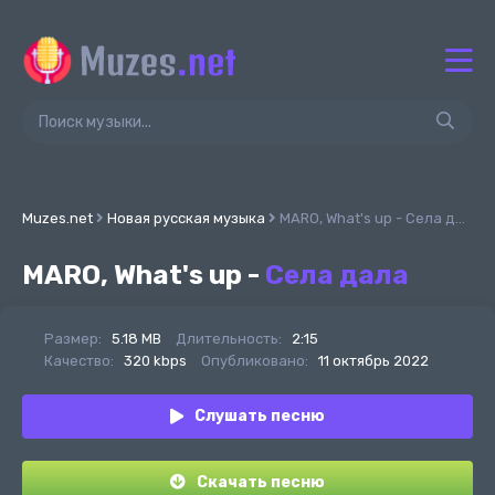
Muzes.net
Новая русская музыка
MARO, What's up - Села дала
MARO, What's up -
Села дала
Размер:
5.18 MB
Длительность:
2:15
Качество:
320 kbps
Опубликовано:
11 октябрь 2022
Слушать песню
Скачать песню