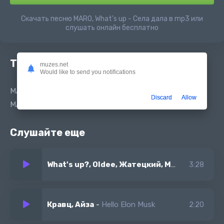
Скачать песню MARO, What's up - Села дала в mp3 или
слушать онлайн бесплатно
Текст песни
muzes.net
Would like to send you notifications
MARO, What's up? - Села дала
Discard
Allow
MARO, What's up? - Села дала
Слушайте еще
What's up?, Oldee, Жатецкий, MARO
-
Послед
3:28
Кравц, Айза
-
Hello Elon Musk
2:20