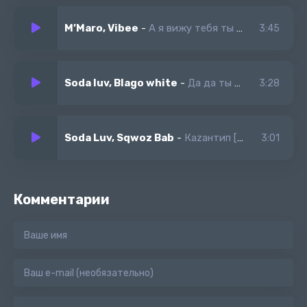
M’Maro, Vibee
-
А я вижу тебя ты сейчас у меня в голове
3:45
Soda luv, Blago white
-
Да да ты всем дала там был Sqwoz bab и Soda luv
3:28
Soda Luv, Sqwoz Bab
-
Каzантип [Remix]
3:01
Комментарии