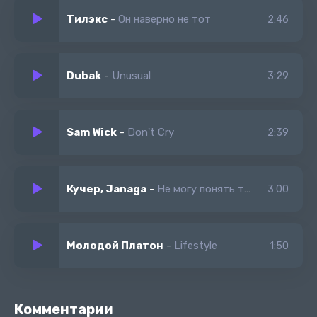
Тилэкс
-
Он наверно не тот
2:46
Dubak
-
Unusual
3:29
Sam Wick
-
Don't Cry
2:39
Кучер, Janaga
-
Не могу понять тебя никак
3:00
Молодой Платон
-
Lifestyle
1:50
Комментарии