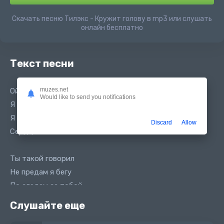
Скачать песню Тилэкс - Кружит голову в mp3 или слушать
онлайн бесплатно
Текст песни
muzes.net
Ой кружит голову стой
Would like to send you notifications
Я так не могу снова
Я напиваюсь моем
Discard
Allow
Сердце на пополам
Ты такой говорил
Не предам я бегу
По следам за тобой
По битам меня манил
Слушайте еще