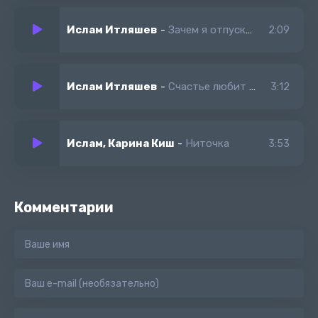
Ислам Итляшев
-
Зачем я отпускаю (Новый Альбом)
2:09
Ислам Итляшев
-
Счастье любит тишину
3:12
Ислам, Карина Киш
-
Ниточка
3:53
Комментарии