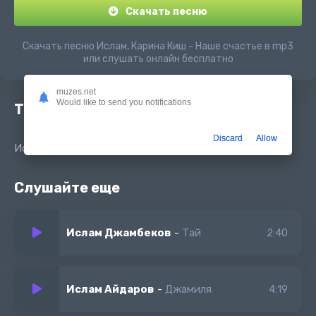
Скачать песню
Скачать песню Ислам, Карина Киш - Наше счастье в mp3
или слушать онлайн бесплатно
muzes.net
Would like to send you notifications
Текст песни
Discard
Allow
Ислам и Карина Киш - Наше счастье
Слушайте еще
Ислам Джамбеков
-
Тай
2:40
Ислам Айдаров
-
Джамиля
4:19