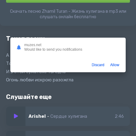
Скачать песню Zhamil Turan - Жизнь хулигана в mp3 или
слушать онлайн бесплатно
Текст песни
muzes.net
Would like to send you notifications
А жизнь хулигана не проста
То кайфы то разборки суета
Discard
Allow
И в этой суматохе ты одна
Огонь любви искрою разожгла
Слушайте еще
Arishel
-
Сердце хулигана
2:46