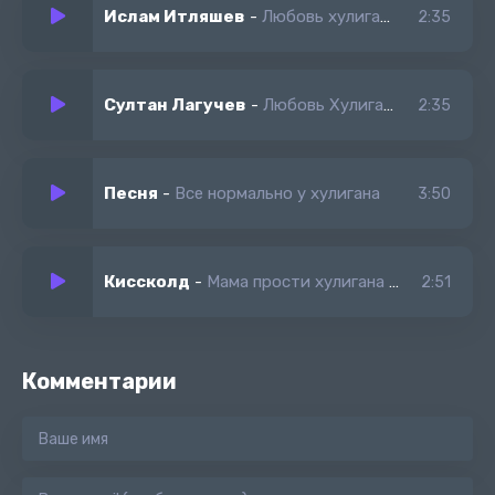
Ислам Итляшев
-
Любовь хулигана
2:35
Султан Лагучев
-
Любовь Хулигана
2:35
Песня
-
Все нормально у хулигана
3:50
Киссколд
-
Мама прости хулигана жизнь игра но мы ценим
2:51
Комментарии