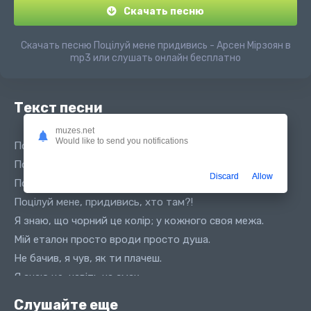
Скачать песню
Скачать песню Поцілуй мене придивись - Арсен Мірзоян в
mp3 или слушать онлайн бесплатно
Текст песни
muzes.net
Would like to send you notifications
Поцілуй мене придивись кажеш я не той ти не та
Поцілуй мене, придивись, хто там?!
Discard
Allow
Поцілуй мене, придивись! Кажеш: я не той, ти не та.
Поцілуй мене, придивись, хто там?!
Я знаю, що чорний це колір; у кожного своя межа.
Мій еталон просто вроди просто душа.
Не бачив, я чув, як ти плачеш.
Я знаю це, навіть на смак.
Припини сльози i дай мені руку,
Слушайте еще