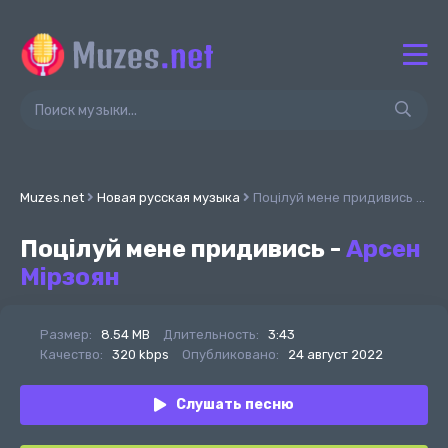
Muzes.net
Новая русская музыка
Поцілуй мене придивись - Арсен Мірзоян
Поцілуй мене придивись -
Арсен
Мірзоян
Размер:
8.54 MB
Длительность:
3:43
Качество:
320 kbps
Опубликовано:
24 август 2022
Слушать песню