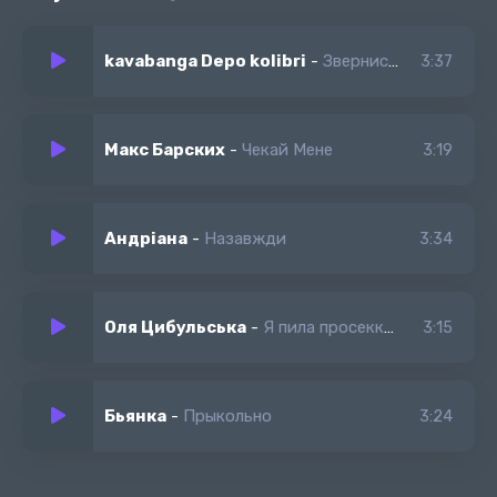
будем слухати в темряві звуки.
kavabanga Depo kolibri
-
Звернися до меня
3:37
Макс Барских
-
Чекай Мене
3:19
Андріана
-
Назавжди
3:34
Оля Цибульська
-
Я пила просекко забери мене бой
3:15
Бьянка
-
Прыкольно
3:24