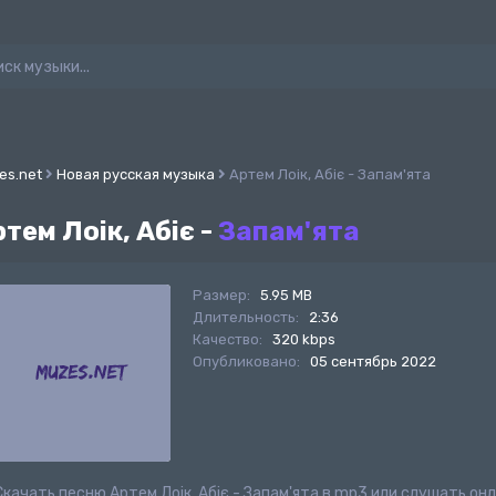
es.net
Новая русская музыка
Артем Лоік, Абіє - Запам'ята
тем Лоік, Абіє -
Запам'ята
Размер:
5.95 MB
Длительность:
2:36
Качество:
320 kbps
Опубликовано:
05 сентябрь 2022
Скачать песню Артем Лоік, Абіє - Запам'ята в mp3 или слушать он