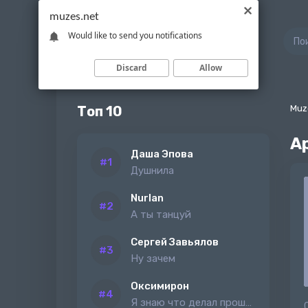
muzes.net
Would like to send you notifications
Discard
Allow
Топ 10
Muz
Ар
Даша Эпова
Душнила
Nurlan
А ты танцуй
Сергей Завьялов
Ну зачем
Оксимирон
Я знаю что делал прошлым летом