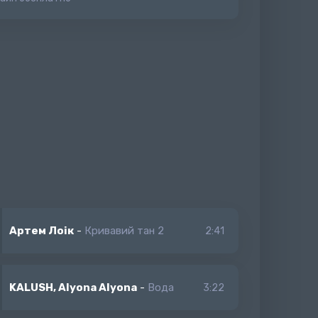
Артем Лоік
-
Кривавий тан 2
2:41
KALUSH, Alyona Alyona
-
Вода
3:22