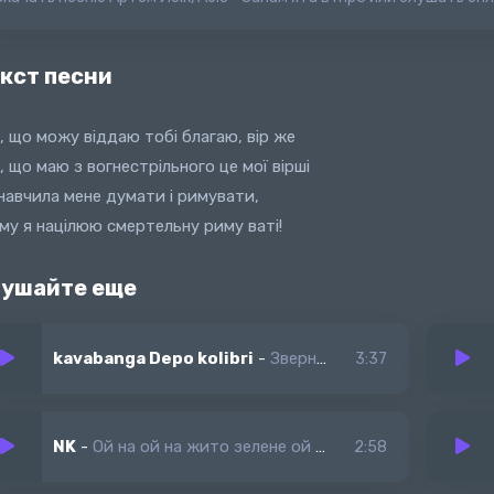
кст песни
, що можу віддаю тобі благаю, вір же
, що маю з вогнестрільного це мої вірші
навчила мене думати і римувати,
ому я націлюю смертельну риму ваті!
ушайте еще
kavabanga Depo kolibri
-
Звернися до меня
3:37
NK
-
Ой на ой на жито зелене ой не можу жити без тебе
2:58