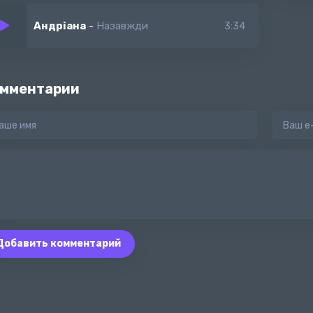
Андріана
-
Назавжди
3:34
мментарии
Добавить комментарий