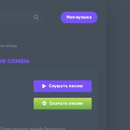
Моя музыка
 не спишь
не спишь
Слушать песню
Скачать песню
mp3 или слушать онлайн бесплатно