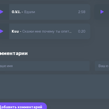
O.V.I.
-
Вдали
2:58
Ksu
-
Скажи мне почему ты опять не спишь
0:20
мментарии
Добавить комментарий