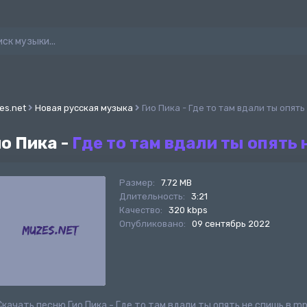
es.net
Новая русская музыка
Гио Пика - Где то там вдали ты опять
ио Пика -
Где то там вдали ты опять 
Размер:
7.72 MB
Длительность:
3:21
Качество:
320 kbps
Опубликовано:
09 сентябрь 2022
Скачать песню Гио Пика - Где то там вдали ты опять не спишь в 