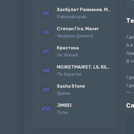
Хасбулат Рахманов, MAGAS
Райский край
Те
Степан Гіга, Maver
Яворина (ремiкс)
Где
А в
Кристина
Гон
Не Жалей
В т
МОЖЕТМАЖЕТ, LIL KILAH
По берегам
Где
Где
Sasha Stone
Время
Я п
Пус
Сл
JIMBEI
Пули