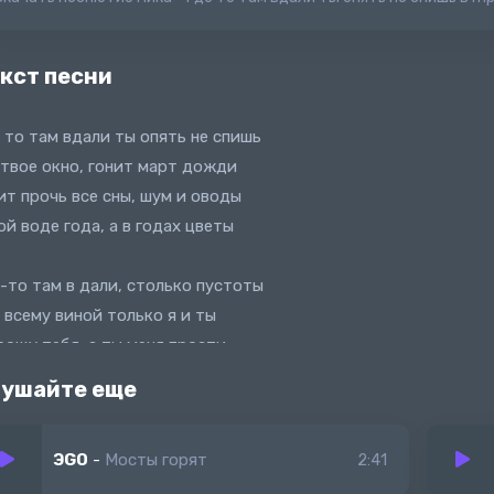
кст песни
 то там вдали ты опять не спишь
 твое окно, гонит март дожди
ит прочь все сны, шум и оводы
ой воде года, а в годах цветы
-то там в дали, столько пустоты
 всему виной только я и ты
рощу тебя, а ты меня прости
ть горят мосты, пусть горят мосты
ушайте еще
ЭGO
-
Мосты горят
2:41