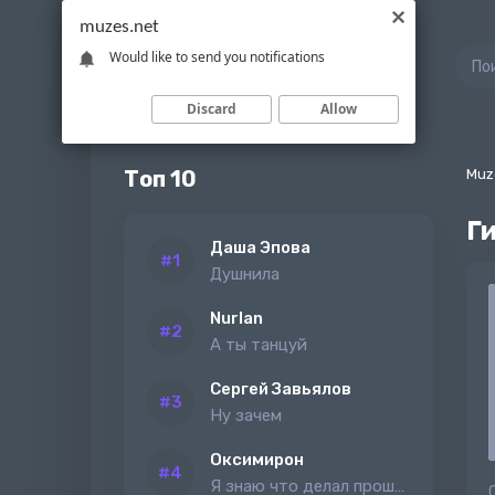
muzes.net
Would like to send you notifications
Discard
Allow
Топ 10
Muz
Г
Даша Эпова
Душнила
Nurlan
А ты танцуй
Сергей Завьялов
Ну зачем
Оксимирон
Я знаю что делал прошлым летом