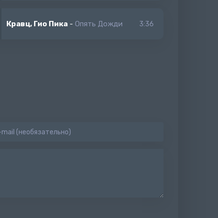
Кравц, Гио Пика
-
Опять Дожди
3:36