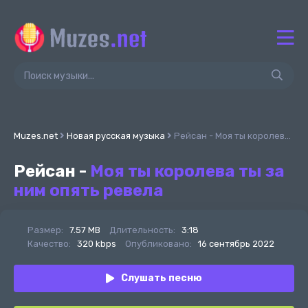
Muzes.net
Новая русская музыка
Рейсан - Моя ты королева ты за ним опять ревела
Рейсан -
Моя ты королева ты за
ним опять ревела
Размер:
7.57 MB
Длительность:
3:18
Качество:
320 kbps
Опубликовано:
16 сентябрь 2022
Слушать песню