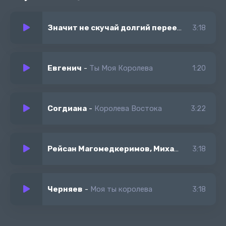
Твои мысли это запах, но не моих духов
И моё чужое тело твою не согрело кровь.
Значит не скучай долгий переезд он всего на чай
3:18
Евгенич
-
Ты Моя Королева
1:20
Согдиана
-
Королева Востока
3:22
Рейсан Магомедкеримов, Михаил Черняев
3:18
Черняев
-
Моя ты королева
3:18