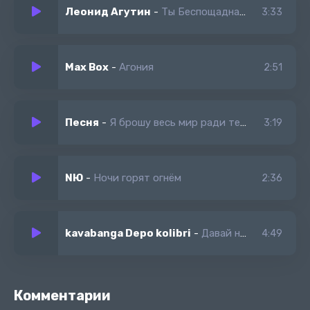
Леонид Агутин
-
Ты Беспощадна (Jony Cover)
3:33
Max Box
-
Агония
2:51
Песня
-
Я брошу весь мир ради тебя одной
3:19
NЮ
-
Ночи горят огнём
2:36
kavabanga Depo kolibri
-
Давай навсегда вдвоём и пусть об этом говорит весь наш район
4:49
Комментарии