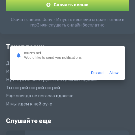
Скачать песню
Скачать песню Jony - И пусть весь мир сгорает огнём в
mp3 или слушать онлайн бесплатно
Текст песни
muzes.net
Would like to send you notifications
Джони И пусть весь мир сгорает огнём
И пусть весь мир сгорает огнем
Discard
Allow
Ну и пусть, всю грусть сотрем мы вдвоем
Ты согрей согрей согрей
Еще звезда не погасла вдалеке
И мы идем к ней оу-е
Слушайте еще