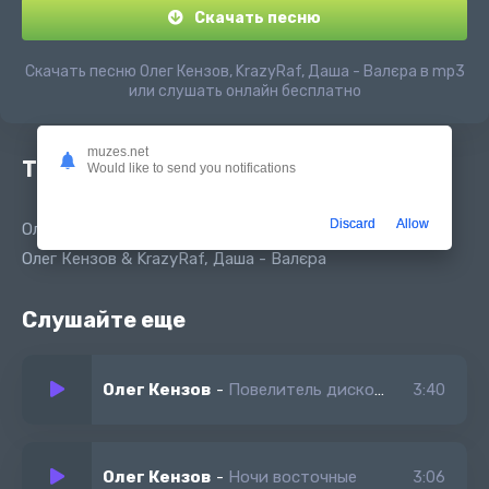
Скачать песню
Скачать песню Олег Кензов, KrazyRaf, Даша - Валєра в mp3
или слушать онлайн бесплатно
muzes.net
Текст песни
Would like to send you notifications
Discard
Allow
Олег Кензов, KrazyRaf - Валєра (feat. Даша)
Олег Кензов & KrazyRaf, Даша - Валєра
Слушайте еще
Олег Кензов
-
Повелитель дискотек
3:40
Олег Кензов
-
Ночи восточные
3:06