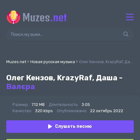
Muzes.net
Новая русская музыка
Олег Кензов, KrazyRaf, Даша - Валєра
Олег Кензов, KrazyRaf, Даша -
Валєра
Размер:
7.12 MB
Длительность:
3:05
Качество:
320 kbps
Опубликовано:
22 октябрь 2022
Слушать песню