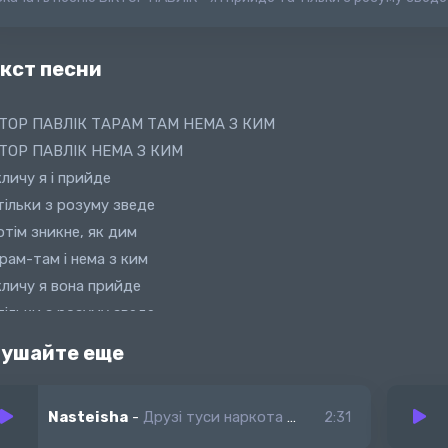
кст песни
КТОР ПАВЛІК ТАРАМ ТАМ НЕМА З КИМ
КТОР ПАВЛІК НЕМА З КИМ
личу я і прийде
тільки з розуму зведе
отім зникне, як дим
арам-там і нема з ким
личу я вона прийде
тільки з розуму зведе
отім зникне, як дим
ушайте еще
арам-там і нема з ким
Nasteisha
-
Друзi туси наркота а мене нема
2:31