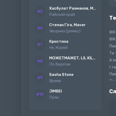
Хасбулат Рахманов, MAGAS
Райский край
Те
Степан Гіга, Maver
Яворина (ремiкс)
ВІ
ВІ
Кристина
Пок
Не Жалей
Та 
МОЖЕТМАЖЕТ, LIL KILAH
А п
По берегам
І т
Пок
Sasha Stone
Время
Та 
А п
Сл
JIMBEI
І т
Пули