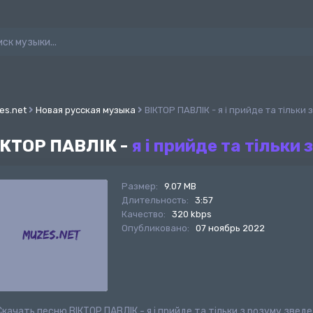
es.net
Новая русская музыка
ВІКТОР ПАВЛІК - я і прийде та тільки 
ІКТОР ПАВЛІК -
я і прийде та тільки 
Размер:
9.07 MB
Длительность:
3:57
Качество:
320 kbps
Опубликовано:
07 ноябрь 2022
Скачать песню ВІКТОР ПАВЛІК - я і прийде та тільки з розуму зве