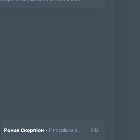
Роман Скорпіон
-
Її посмішка з розуму зводить
3:12