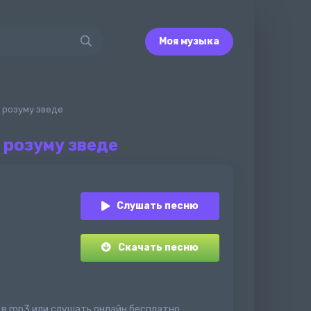
Моя музыка
з розуму зведе
з розуму зведе
Слушать песню
Скачать песню
де в mp3 или слушать онлайн бесплатно