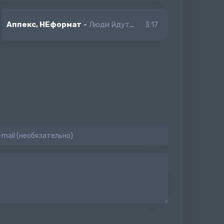
Аппекс, НЕформат
-
Люди йдуть на світло бо в нас нема
3:17