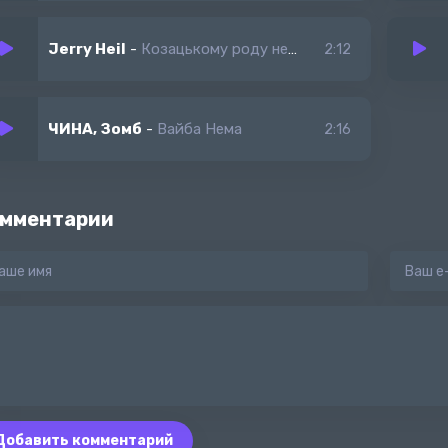
Jerry Heil
-
Козацькому роду нема переводу
2:12
ЧИНА, Зомб
-
Вайба Нема
2:16
мментарии
Добавить комментарий