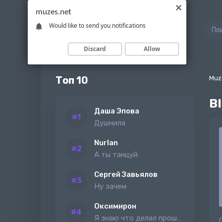
muzes.net
Would like to send you notifications
Discard
Allow
Топ 10
Muz
В
Даша Эпова
Душнила
Nurlan
А ты танцуй
Сергей Завьялов
Ну зачем
Оксимирон
Я знаю что делал прошлым летом