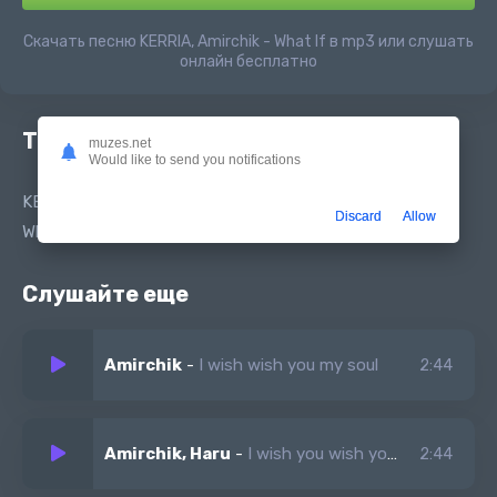
Скачать песню KERRIA, Amirchik - What If в mp3 или слушать
онлайн бесплатно
Текст песни
muzes.net
Would like to send you notifications
KERRIA, Amirchik - What If
Discard
Allow
What If What If
Слушайте еще
Amirchik
-
I wish wish you my soul
2:44
Amirchik, Haru
-
I wish you wish you my love
2:44