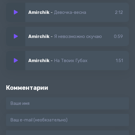
Amirchik
-
Девочка-весна
2:12
Amirchik
-
Я невозможно скучаю
0:59
Amirchik
-
На Твоих Губах
1:51
Комментарии