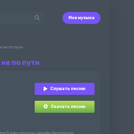
Моя музыка
м не по пути
 не по пути
Слушать песню
Скачать песню
в mp3 или слушать онлайн бесплатно