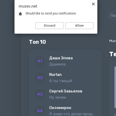
muzes.net
Would like to send you notifications
Discard
Allow
Топ 10
Muz
Т
Даша Эпова
Душнила
Nurlan
А ты танцуй
Сергей Завьялов
Ну зачем
Оксимирон
Я знаю что делал прошлым летом