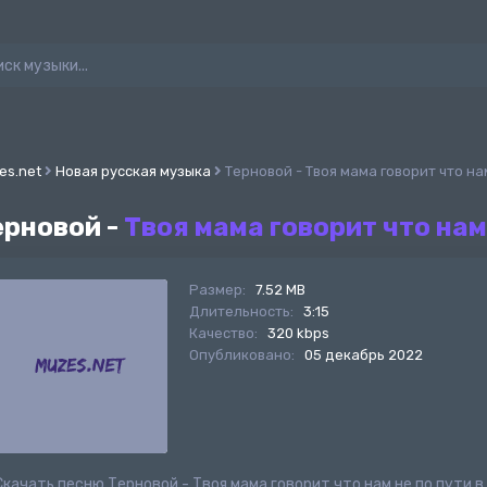
es.net
Новая русская музыка
Терновой - Твоя мама говорит что на
ерновой -
Твоя мама говорит что нам
Размер:
7.52 MB
Длительность:
3:15
Качество:
320 kbps
Опубликовано:
05 декабрь 2022
Скачать песню Терновой - Твоя мама говорит что нам не по пути 