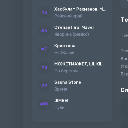
Хасбулат Рахманов, MAGAS
Райский край
Те
Степан Гіга, Maver
Яворина (ремiкс)
TER
Кристина
Тво
Не Жалей
Ког
МОЖЕТМАЖЕТ, LIL KILAH
И к
По берегам
Вед
Sasha Stone
Время
Сл
JIMBEI
Пули