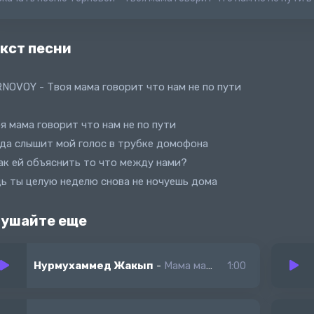
кст песни
NOVOY - Твоя мама говорит что нам не по пути
я мама говорит что нам не по пути
да слышит мой голос в трубке домофона
ак ей объяснить то что между нами?
ь ты целую неделю снова не ночуешь дома
ушайте еще
Нурмухаммед Жакып
-
Мама мама моё сердце я твои целую руки
1:00