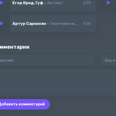
Егор Крид, Гуф
-
Автомат
2:59
Артур Саркисян
-
Твоя мама недовольна
3:00
мментарии
Добавить комментарий