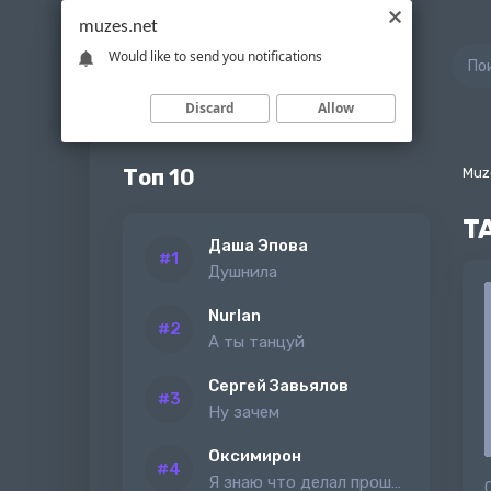
muzes.net
Would like to send you notifications
Discard
Allow
Топ 10
Muz
T
Даша Эпова
Душнила
Nurlan
А ты танцуй
Сергей Завьялов
Ну зачем
Оксимирон
Я знаю что делал прошлым летом