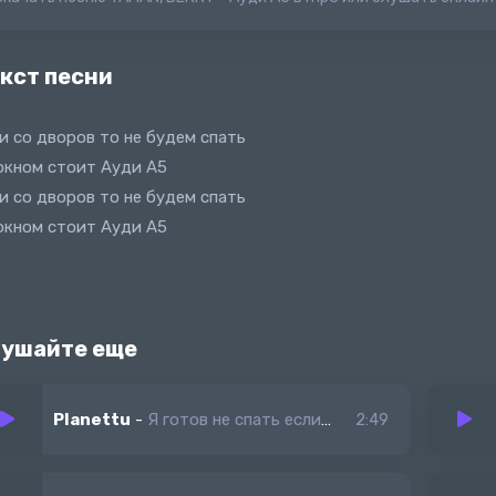
кст песни
и со дворов то не будем спать
окном стоит Ауди А5
и со дворов то не будем спать
окном стоит Ауди А5
ушайте еще
Planettu
-
Я готов не спать если тебя не будет во сне
2:49