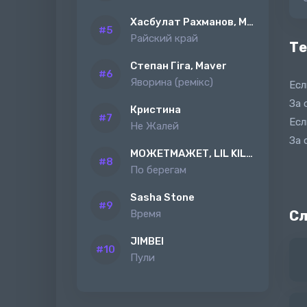
Хасбулат Рахманов, MAGAS
Райский край
Те
Степан Гіга, Maver
Яворина (ремiкс)
Есл
За 
Кристина
Есл
Не Жалей
За 
МОЖЕТМАЖЕТ, LIL KILAH
По берегам
Sasha Stone
Время
Сл
JIMBEI
Пули