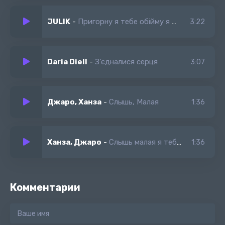
JULIK
-
Пригорну я тебе обійму я тебе
3:22
Daria Diell
-
З’єдналися серця
3:07
Джаро, Ханза
-
Слышь, Малая
1:36
Ханза, Джаро
-
Слышь малая я тебя кохаю
1:36
Комментарии