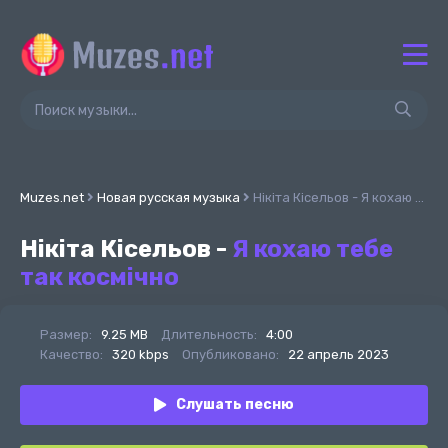
Muzes.net
Новая русская музыка
Нікіта Кісельов - Я кохаю тебе так космічно
Нікіта Кісельов -
Я кохаю тебе
так космічно
Размер:
9.25 MB
Длительность:
4:00
Качество:
320 kbps
Опубликовано:
22 апрель 2023
Слушать песню