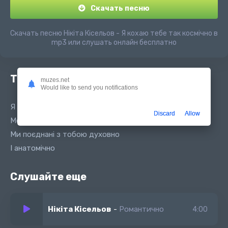
Скачать песню
Скачать песню Нікіта Кісельов - Я кохаю тебе так космічно в
mp3 или слушать онлайн бесплатно
Текст песни
muzes.net
Would like to send you notifications
Я кохаю тебе так космічно
Discard
Allow
Мене тягне до тебе фізично
Ми поєднані з тобою духовно
І анатомічно
Слушайте еще
Нікіта Кісельов
-
Романтично
4:00