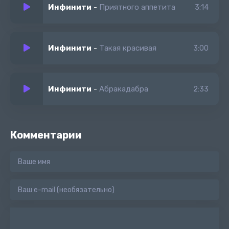
Инфинити
-
Приятного аппетита
3:14
Инфинити
-
Такая красивая
3:00
Инфинити
-
Абракадабра
2:33
Комментарии