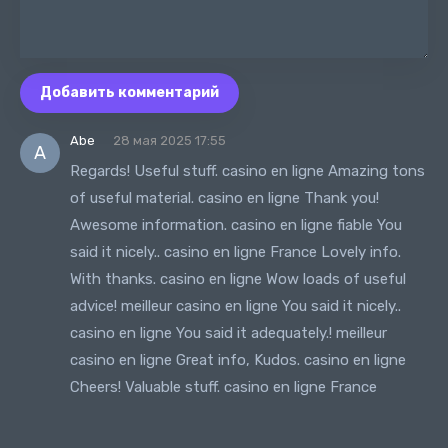
Добавить комментарий
Abe
28 мая 2025 17:55
A
Regards! Useful stuff. casino en ligne Amazing tons
of useful material. casino en ligne Thank you!
Awesome information. casino en ligne fiable You
said it nicely.. casino en ligne France Lovely info.
With thanks. casino en ligne Wow loads of useful
advice! meilleur casino en ligne You said it nicely..
casino en ligne You said it adequately.! meilleur
casino en ligne Great info, Kudos. casino en ligne
Cheers! Valuable stuff. casino en ligne France