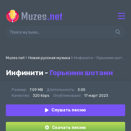
Muzes.net
Новая русская музыка
Инфинити - Горькими шотами
Инфинити -
Горькими шотами
Размер:
7.09 MB
Длительность:
3:05
Качество:
320 kbps
Опубликовано:
17 март 2023
Слушать песню
Скачать песню