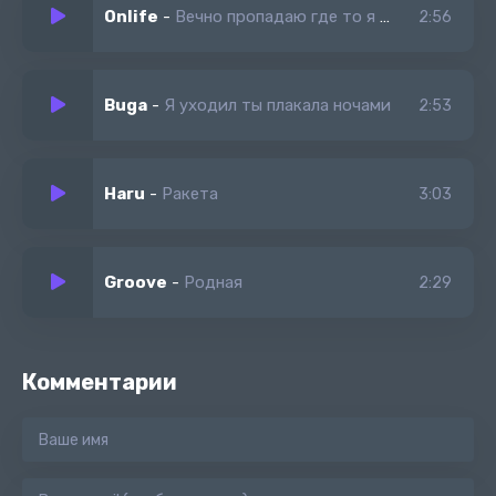
Onlife
-
Вечно пропадаю где то я летаю
2:56
Buga
-
Я уходил ты плакала ночами
2:53
Haru
-
Ракета
3:03
Groove
-
Родная
2:29
Комментарии