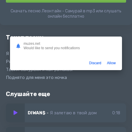
Скачать песню Леонтайн - Самурай в mp3 или слушать
онлайн бесплатно
Текст песни
muzes.net
Would like to send you notifications
Я залетаю на битые ​ракета я знаю
Рядом малая мы с тобой отдыхаем
Discard
Allow
Твоим самураям я как yamakasi
Поднято для меня это ночка
Слушайте еще
DIWAN$
-
Я залетаю в твой дом
0:18