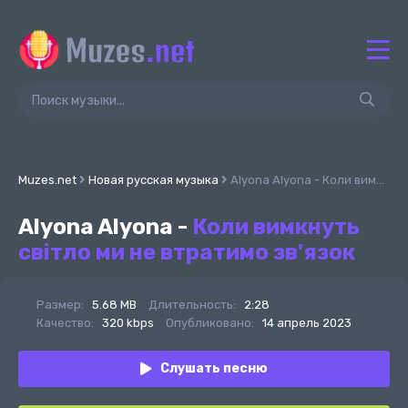
Muzes.net
Новая русская музыка
Alyona Alyona - Коли вимкнуть світло ми не втратимо зв'язок
Alyona Alyona -
Коли вимкнуть
світло ми не втратимо зв'язок
Размер:
5.68 MB
Длительность:
2:28
Качество:
320 kbps
Опубликовано:
14 апрель 2023
Слушать песню