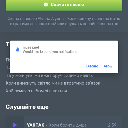
Скачать песню
Скачать песню Alyona Alyona - Коли вимкнуть світло ми не
втратимо зв'язок в mp3 или слушать онлайн бесплатно
Текст песни
muzes.net
Would like to send you notifications
Пробирає знов від сумних думок
Discard
Allow
Ти тепер далеко мов над хатами димок
Та у моїй уяві ми вже поруч сидимо навіть
Коли вимкнуть світло ми не втратимо зв'язок
Хай земля з небом зіткнеться
Слушайте еще
YAKTAK
-
Коли болить душа
2:39