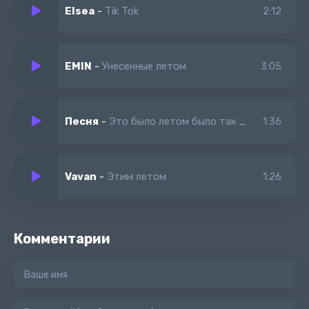
Elsea
-
Tik Tok
2:12
EMIN
-
Унесенные летом
3:05
Песня
-
Это было летом было так прекрасно
1:36
Vavan
-
Этим летом
1:26
Комментарии