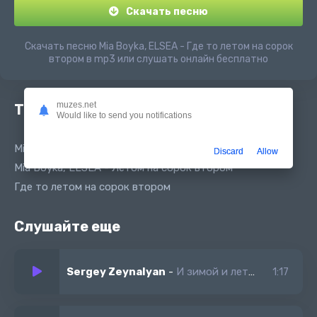
Скачать песню
Скачать песню Mia Boyka, ELSEA - Где то летом на сорок
втором в mp3 или слушать онлайн бесплатно
muzes.net
Текст песни
Would like to send you notifications
Mia Boyka, ELSEA - Летом На 42м
Discard
Allow
Mia Boyka, ELSEA - Летом на сорок втором
Где то летом на сорок втором
Слушайте еще
Sergey Zeynalyan
-
И зимой и летом ночью и с рассветом
1:17