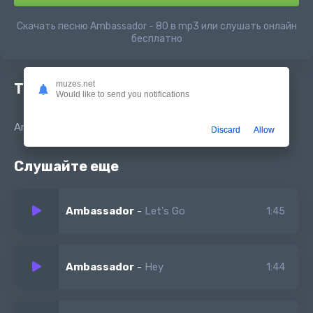
Скачать песню Ambassador - 80 в mp3 или слушать онлайн
бесплатно
muzes.net
Текст песни
Would like to send you notifications
Ambassador - 80
Discard
Allow
Слушайте еще
Ambassador
-
Let's Go
1:45
Ambassador
-
Hey
1:44