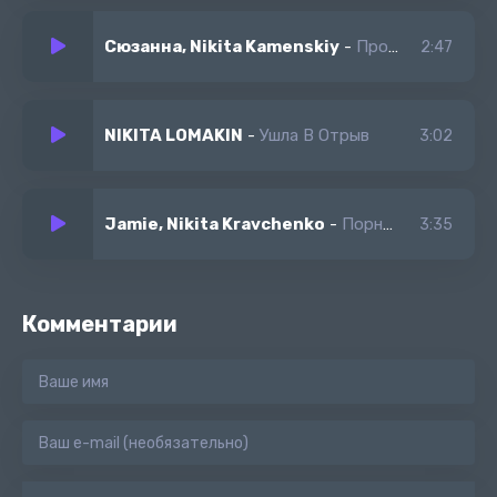
Сюзанна, Nikita Kamenskiy
-
Провода
2:47
NIKITA LOMAKIN
-
Ушла В Отрыв
3:02
Jamie, Nikita Kravchenko
-
Порнозвезда
3:35
Комментарии