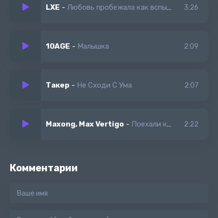
LXE
-
Любовь пробежала как вспышка xто же ты грустишь малышка
3:26
10AGE
-
Малышка
2:09
Такер
-
Не Сходи С Ума
2:07
Maxong, Max Vertigo
-
Поехали ко мне малышка
2:22
Комментарии