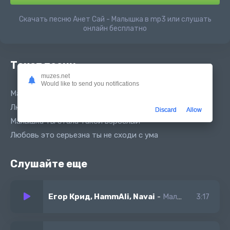
Скачать песню Анет Сай - Малышка в mp3 или слушать
онлайн бесплатно
Текст песни
muzes.net
Would like to send you notifications
Малышка ты стала такой взрослый
Любовь это серьезна ты не сходи с ума
Discard
Allow
Малышка ты стала такой взрослый
Любовь это серьезна ты не сходи с ума
Слушайте еще
Егор Крид, HammAli, Navai
-
Малышка проще ведь просто простить
3:17