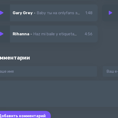
паду в них дотемна, ты посмотри на меня медленно
Gary Grey
-
Baby ты на onlyfans это free love нет only фриланс
1:48
Rihanna
-
Haz mi baile y etiquetame (Tik Tok song)
4:56
мментарии
Добавить комментарий