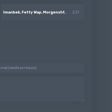
Imanbek, Fetty Wap, Morgenshtern
-
Leck (Без мата)
2:31