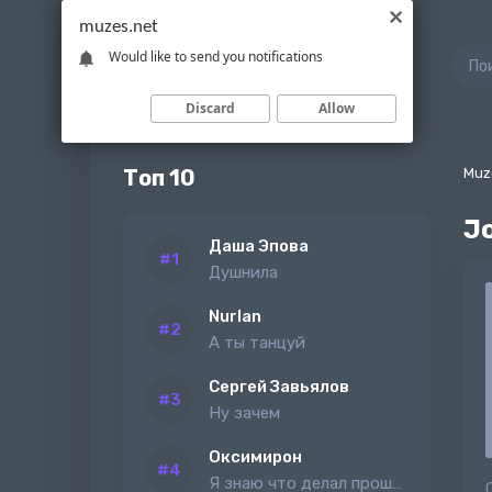
muzes.net
Would like to send you notifications
Discard
Allow
Топ 10
Muz
J
Даша Эпова
Душнила
Nurlan
А ты танцуй
Сергей Завьялов
Ну зачем
Оксимирон
Я знаю что делал прошлым летом