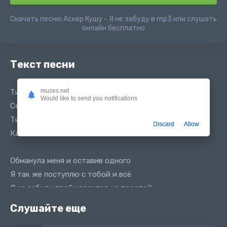
Скачать песню Аскер Кушу - Я не забуду в mp3 или слушать
онлайн бесплатно
Текст песни
muzes.net
Тихая милая, очень красивая
Would like to send you notifications
Сердце хулигана забрала
Тихая милая, очень красивая
Discard
Allow
Как же со мной ты так могла
Обманула меня и оставив одного
Я так же поступлю с тобой и всё
Я не забуду твой характер не простой
Я не забуду как поступала ты со мной
Слушайте еще