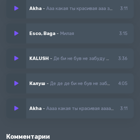
Akha
-
Ааа какая ты красивая ааа зачем такая милая
3:11
Esco, Baga
-
Милая
3:15
KALUSH
-
Де би не був не забуду дім
3:36
Калуш
-
Де де де би не був не забуду Дім
4:05
Akha
-
Аааа какая ты красивая аааа зачем такая милая
3:11
Комментарии