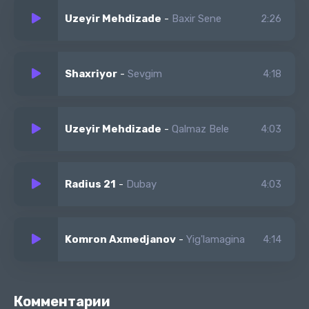
Gözlərimin yaşı axır qəlbim alışır
Uzeyir Mehdizade
-
Baxir Sene
2:26
Alovlanan atəşi söndürməyə çalışır
Damla damla yaqan yağışlarnan yarışır
Göydə buludlar bele sevgimdən danışır
Shaxriyor
-
Sevgim
4:18
Uzeyir Mehdizade
-
Qalmaz Bele
4:03
Radius 21
-
Dubay
4:03
Komron Axmedjanov
-
Yig'lamagina
4:14
Комментарии