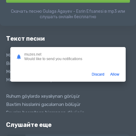
Скачать песню Gulaga Agayev - Esrin Efsanesi в mp3 или
слушать онлайн бесплатно
Текст песни
muzes.net
Mən eşqin pərvanəsiyəm
Would like to send you notifications
Bir nəfərin divanəsiyəm
Mecnunda menem Ferhadda mənəm
Discard
Allow
Men esrimin əfsanəsiyəm
Ruhum göylərdə xeyalıynan görüşür
Bəxtim hisslərini gəcələrnən bölüşür
Sevgim həsrətnən hicrannan döyüşür
Bax bələ günlər aylar illər ötüşür
Слушайте еще