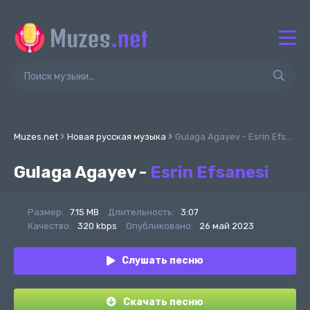
Muzes.net
Новая русская музыка
Gulaga Agayev - Esrin Efsanesi
Gulaga Agayev -
Esrin Efsanesi
Размер:
7.15 MB
Длительность:
3:07
Качество:
320 kbps
Опубликовано:
26 май 2023
Слушать песню
Скачать песню