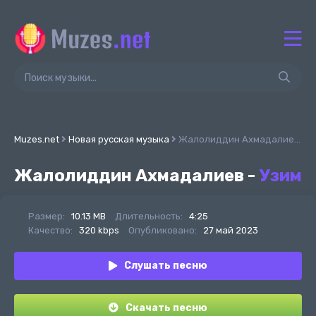
Muzes.net
Новая русская музыка
Жалолиддин Ахмадалиев - Узим
Жалолиддин Ахмадалиев -
Узим
Размер:
10.13 MB
Длительность:
4:25
Качество:
320 kbps
Опубликовано:
27 май 2023
Слушать песню
Скачать песню