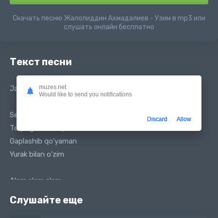
Скачать песню Жалолиддин Ахмадалиев - Узим в mp3 или
слушать онлайн бесплатно
Текст песни
muzes.net
Jaloliddin Ahmadaliyev - O'zim
Would like to send you notifications
Sen qo'rqma u daydi
Discard
Allow
To'yinga bormaydi
Gaplashib qo'yaman
Yurak bilan o'zim
Alam alam alam
Dardim taram taram taram
Слушайте еще
Qarayman olamga