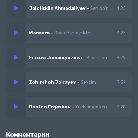
Nafrat bilan o'zim
Jaloliddin Ahmadaliyev
-
Sen qo'rqma u daydi uyinga bormaydi
4:25
Alam alam alam
Dardim taram taram taram
Manzura
-
Onamdan ayrildim
3:25
Qarayman olamga
Nafrat bilan o'zim
Feruza Jumaniyozova
-
Sevma yurak
3:29
Zohirshoh Jo'rayev
-
Sevdim
7:37
Doston Ergashev
-
Kozlarimga keng dunyolar tor boldi
3:28
Комментарии