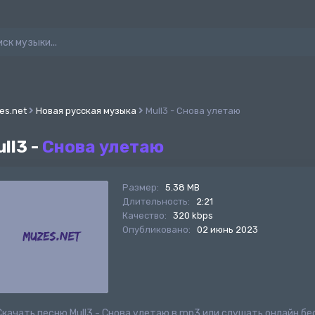
es.net
Новая русская музыка
Mull3 - Снова улетаю
ll3 -
Снова улетаю
Размер:
5.38 MB
Длительность:
2:21
Качество:
320 kbps
Опубликовано:
02 июнь 2023
Скачать песню Mull3 - Снова улетаю в mp3 или слушать онлайн б