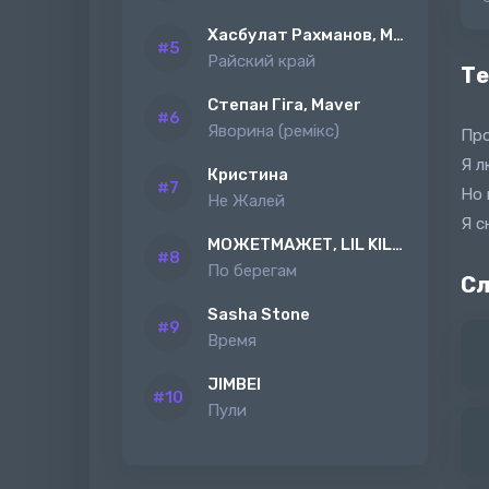
Хасбулат Рахманов, MAGAS
Райский край
Те
Степан Гіга, Maver
Яворина (ремiкс)
Про
Я л
Кристина
Но 
Не Жалей
Я с
МОЖЕТМАЖЕТ, LIL KILAH
По берегам
Сл
Sasha Stone
Время
JIMBEI
Пули