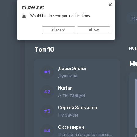
muzes.net
Would like to send you notifications
Discard
Allow
Топ 10
Muz
Mu
Даша Эпова
Душнила
Nurlan
А ты танцуй
Сергей Завьялов
Ну зачем
Оксимирон
Я знаю что делал прошлым летом