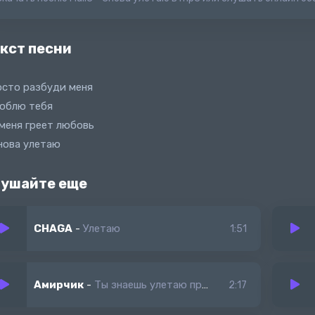
кст песни
сто разбуди меня
юблю тебя
меня греет любовь
нова улетаю
ушайте еще
CHAGA
-
Улетаю
1:51
Амирчик
-
Ты знаешь улетаю прочь
2:17