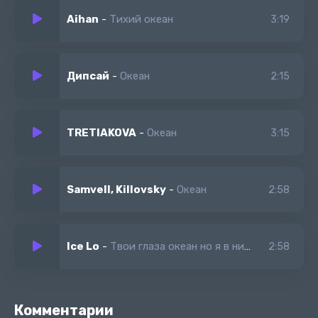
Как с тобою мне быть что с тобой делать
Aihan
-
Тихий океан
3:19
Ты в моей голове не уйдёшь наверное
Дипсай
-
Океан
2:15
TRETIAKOVA
-
Океан
3:15
Samvell, Killovsky
-
Океан
2:58
Ice Lo
-
Твои глаза океан но я в них разучился плавать
2:58
Комментарии