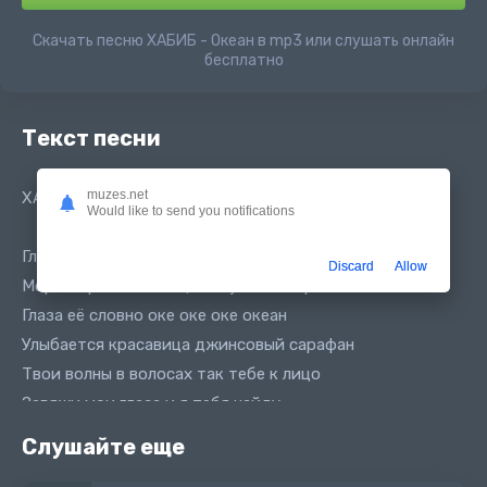
Скачать песню ХАБИБ - Океан в mp3 или слушать онлайн
бесплатно
Текст песни
muzes.net
ХАБИБ - Океан
Would like to send you notifications
Глаза её будто оке оке оке океан
Discard
Allow
Море море Я лети ещё такую не встречал
Глаза её словно оке оке оке океан
Улыбается красавица джинсовый сарафан
Твои волны в волосах так тебе к лицо
Завяжи мои глаза и я тебя найду
Ветер дует по веснушкам Я уже в твоей ловушке
Слушайте еще
Прошепчу тебе на ушко Я тебя люблю