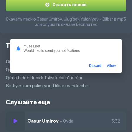
Скачать песню
Скачать песню Jasur Umirov, Ulug'bek Yulchiyev - Dilbar в mp3
или слушать онлайн бесплатно
Текст песни
muzes.net
Would like to send you notifications
Dilbar ketdik shaxarga taksi kelar saxarga
Discard
Allow
Qishloqda g'iybatchi ko'p boshing qo'yma xatarga
Qilma bidr bidr bidr taksi keldi o'tir o'tir
Bir tiyin xam pulim yoq Dilbar mani kechir
Слушайте еще
Jasur Umirov
-
Oyda
3:32