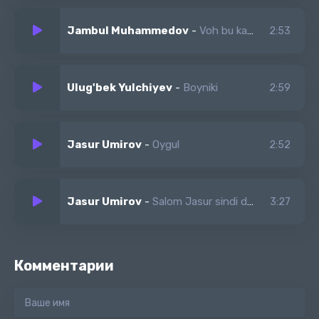
Jambul Muhammedov
-
Voh bu kabutarmi yoki pari
2:53
Ulug'bek Yulchiyev
-
Boyniki
2:59
Jasur Umirov
-
Oygul
2:52
Jasur Umirov
-
Salom Jasur sindi deganlar
3:27
Комментарии