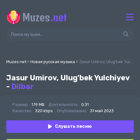
Muzes.net
Новая русская музыка
Jasur Umirov, Ulug'bek Yulchiyev - Dilbar
Jasur Umirov, Ulug'bek Yulchiyev
-
Dilbar
Размер:
1.19 MB
Длительность:
0:31
Качество:
320 kbps
Опубликовано:
31 май 2023
Слушать песню