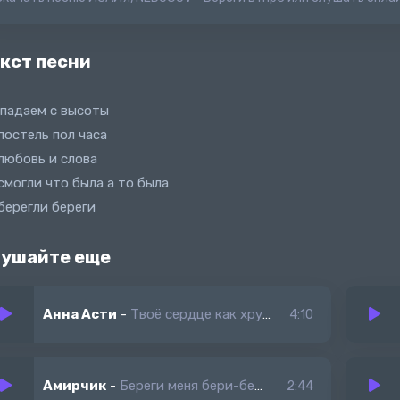
кст песни
падаем с высоты
постель пол часа
любовь и слова
смогли что была а то была
берегли береги
ушайте еще
Анна Асти
-
Твоё сердце как хрусталь береги береги
4:10
Амирчик
-
Береги меня бери-береги все мои чувства
2:44