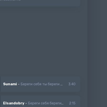
Sunami
-
Береги себя ты береги себя (slowed)
3:40
Elsandobry
-
Береги себя береги мою любовь
2:15