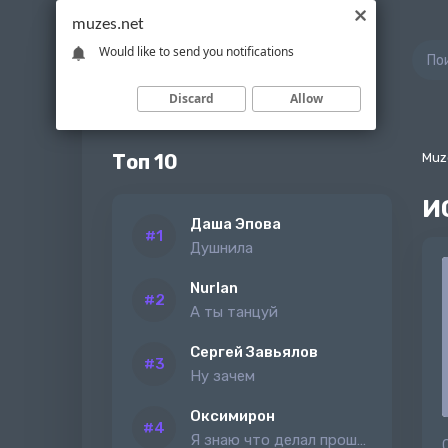
muzes.net
Would like to send you notifications
Discard
Allow
Топ 10
Muz
И
Даша Эпова
Душнила
Nurlan
А ты танцуй
Сергей Завьялов
Ну зачем
Оксимирон
Я знаю что делал прошлым летом