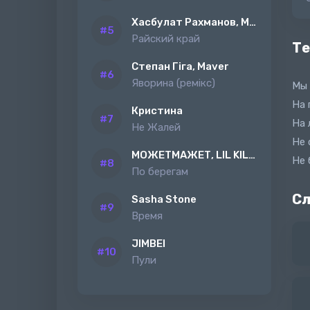
Хасбулат Рахманов, MAGAS
Райский край
Те
Степан Гіга, Maver
Яворина (ремiкс)
Мы 
На 
Кристина
На 
Не Жалей
Не 
МОЖЕТМАЖЕТ, LIL KILAH
Не 
По берегам
Сл
Sasha Stone
Время
JIMBEI
Пули