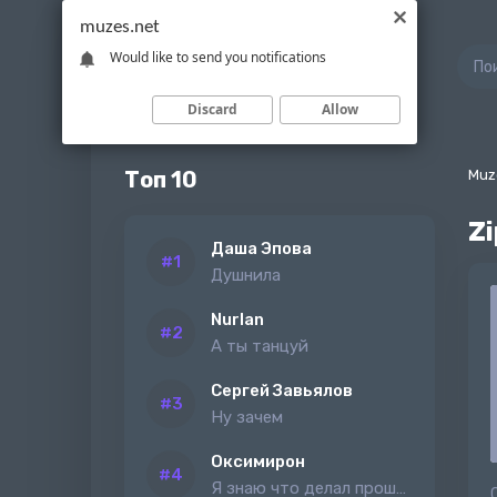
muzes.net
Would like to send you notifications
Discard
Allow
Топ 10
Muz
Zi
Даша Эпова
Душнила
Nurlan
А ты танцуй
Сергей Завьялов
Ну зачем
Оксимирон
Я знаю что делал прошлым летом