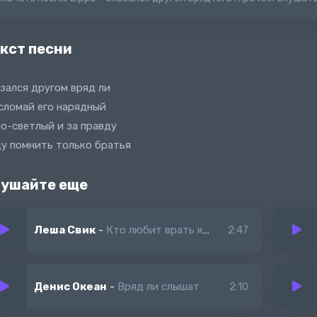
кст песни
зался другом вряд ли
сломай его нарядный
о-светлый и за правду
у помнить только братья
ушайте еще
Леша Свик
-
Кто любит врать кто любят правду
2:47
Денис Океан
-
Вряд ли слышат
2:10