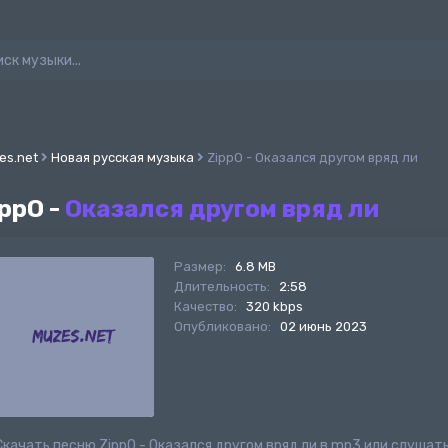
es.net
Новая русская музыка
ZippO - Оказался другом вряд ли
ppO -
Оказался другом вряд ли
Размер:
6.8 MB
Длительность:
2:58
Качество:
320 kbps
Опубликовано:
02 июнь 2023
Скачать песню ZippO - Оказался другом вряд ли в mp3 или слушат