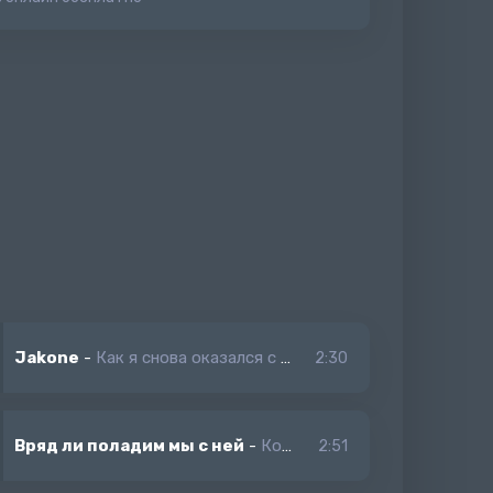
Jakone
-
Как я снова оказался с ней
2:30
Вряд ли поладим мы с ней
-
Конфуз
2:51