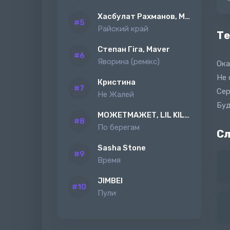
Хасбулат Рахманов, MAGAS
Райский край
Те
Степан Гіга, Maver
Яворина (ремiкс)
Ока
Не 
Кристина
Сер
Не Жалей
Буд
МОЖЕТМАЖЕТ, LIL KILAH
По берегам
Сл
Sasha Stone
Время
JIMBEI
Пули