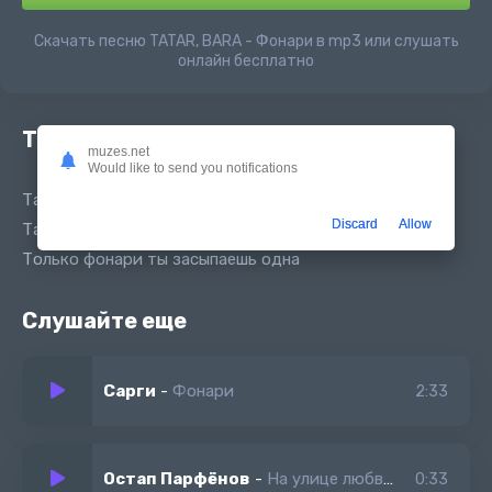
Скачать песню TATAR, BARA - Фонари в mp3 или слушать
онлайн бесплатно
Текст песни
muzes.net
Would like to send you notifications
Там со мной лишь сон где горят огни
Discard
Allow
Там давно освещают путь только фонари
Только фонари ты засыпаешь одна
Слушайте еще
Сарги
-
Фонари
2:33
Остап Парфёнов
-
На улице любви фонари горят
0:33