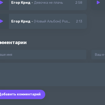
Егор Крид
-
Девочка не плачь
2:58
Егор Крид
-
(Новый Альбом) Pussy boy
2:13
мментарии
Добавить комментарий