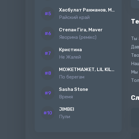
Хасбулат Рахманов, MAGAS
Райский край
Те
Степан Гіга, Maver
Яворина (ремiкс)
Ты 
Дав
Кристина
Тво
Не Жалей
Наш
МОЖЕТМАЖЕТ, LIL KILAH
Мы 
По берегам
Тол
Sasha Stone
Время
Сл
JIMBEI
Пули