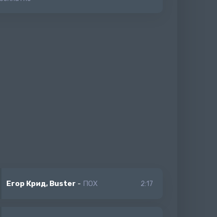
Егор Крид, Buster
-
ПОХ
2:17