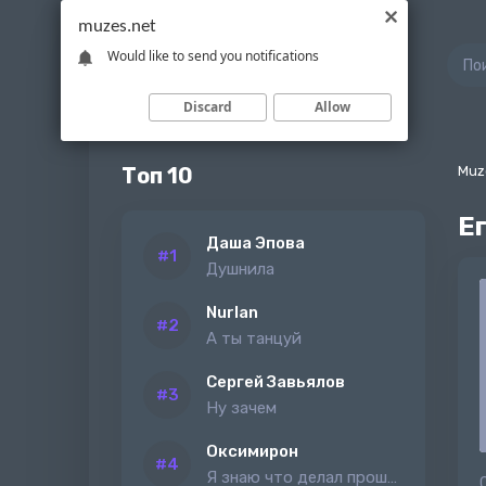
muzes.net
Would like to send you notifications
Discard
Allow
Топ 10
Muz
Е
Даша Эпова
Душнила
Nurlan
А ты танцуй
Сергей Завьялов
Ну зачем
Оксимирон
Я знаю что делал прошлым летом