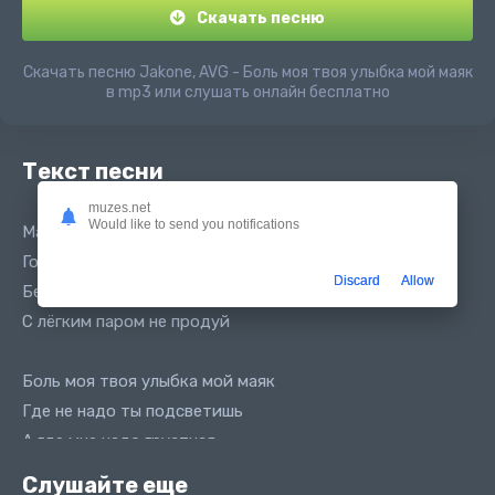
Скачать песню
Скачать песню Jakone, AVG - Боль моя твоя улыбка мой маяк
в mp3 или слушать онлайн бесплатно
Текст песни
muzes.net
Would like to send you notifications
Мать её бесит невольный
Говорит буду не блатуй
Discard
Allow
Без скандала как без душа
С лёгким паром не продуй
Боль моя твоя улыбка мой маяк
Где не надо ты подсветишь
А где мне надо грустная
Слушайте еще