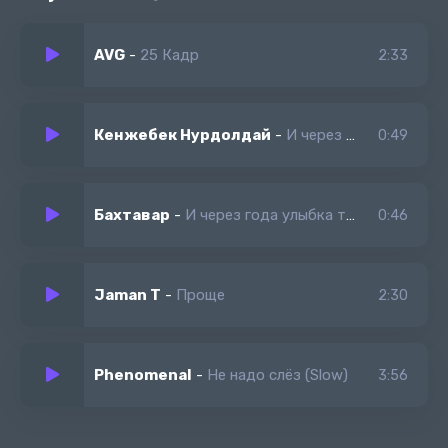
Там и я Где не надо быть там и я
Знаю хочешь утопи меня
AVG
-
25 Кадр
2:33
Не поможет тебе война ям ям
Кенжебек Нурдолдай
-
И через года улыбка твоя согреет меня
0:49
Бахтавар
-
И через года улыбка твоя
0:46
Jaman T
-
Проще
2:30
Phenomenal
-
Не надо слёз (Slow)
3:56