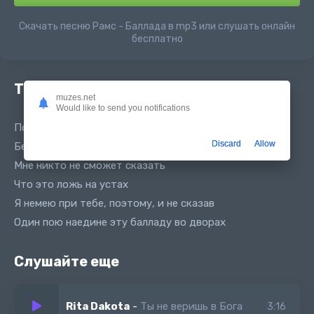
Скачать песню Рамс - Баллада в mp3 или слушать онлайн
бесплатно
Текст песни
muzes.net
Would like to send you notifications
Покой я вижу только во снах
Discard
Allow
Бережет тебя Бог - он мой страх
Мне никто не сможет сказать
Что это ложь на устах
Я немею при тебе, поэтому, и не сказав
Один пою наедине эту балладу во дворах
Слушайте еще
Rita Dakota
-
Ты не веришь в Бога
3:16