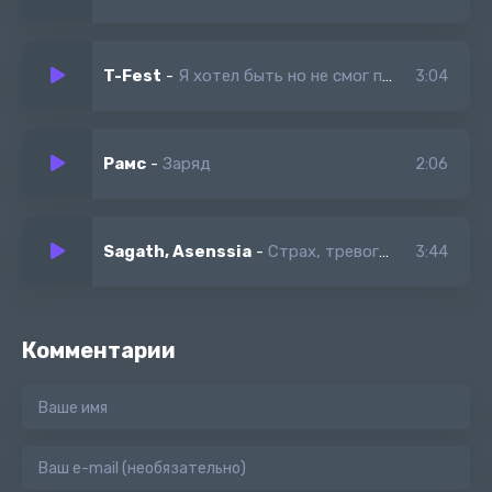
T-Fest
-
Я хотел быть но не смог попасть
3:04
Рамс
-
Заряд
2:06
Sagath, Asenssia
-
Страх, тревога и обман
3:44
Комментарии