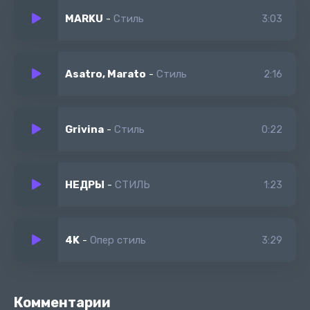
Город засыпает пока молодость не спит
MARKU
-
Стиль
3:03
В моем стиле нету правил только стиль стиль
Asatro, Marato
-
Стиль
2:16
Grivina
-
Стиль
0:22
НЕДРЫ
-
СТИЛЬ
1:23
4K
-
Опер стиль
3:29
Комментарии