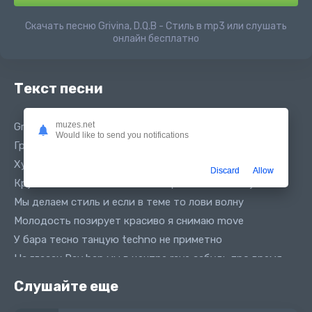
Скачать песню Grivina, D.Q.B - Стиль в mp3 или слушать
онлайн бесплатно
Текст песни
muzes.net
Grivina, DQB - Стиль
Would like to send you notifications
Гривина, ДКБ - Стиль
Худи и лосины я на стиле bubble gum во рту
Discard
Allow
Крутятся винилы чтобы басом раскачать толпу
Мы делаем стиль и если в теме то лови волну
Молодость позирует красиво я снимаю move
У бара тесно танцую techno не приметно
На глазах Ray ban мы в центре rave забудь про время
Крутится диско шар слепит стробоскоп
Слушайте еще
Мутимся не спеша лови стилек