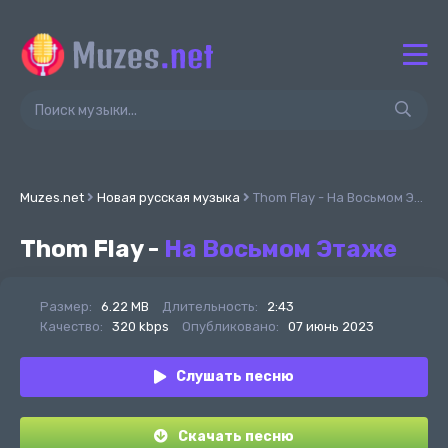
Muzes.net
Новая русская музыка
Thom Flay - На Восьмом Этаже
Thom Flay -
На Восьмом Этаже
Размер:
6.22 MB
Длительность:
2:43
Качество:
320 kbps
Опубликовано:
07 июнь 2023
Слушать песню
Скачать песню