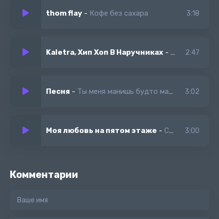
thom flay
-
Кофе без сахара
3:18
Kaletra, Хип Хоп В Наручниках
-
На этаже
2:47
Песня
-
Ты меня манишь будто магнит это все между нами нами
3:02
Моя любовь на пятом этаже
-
Секрет
3:00
Комментарии