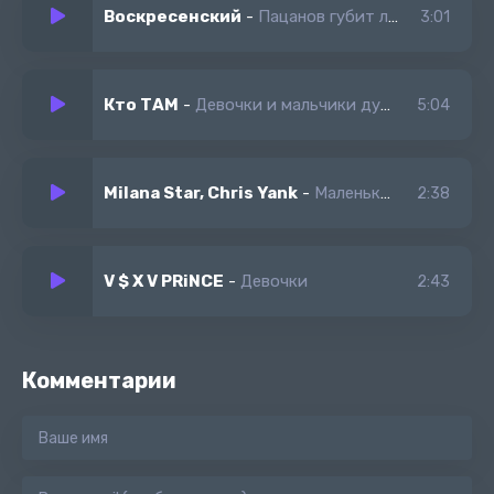
Воскресенский
-
Пацанов губит любовь
3:01
Кто ТАМ
-
Девочки и мальчики дуры и обманщики
5:04
Milana Star, Chris Yank
-
Маленькие девочки
2:38
V $ X V PRiNCE
-
Девочки
2:43
Комментарии