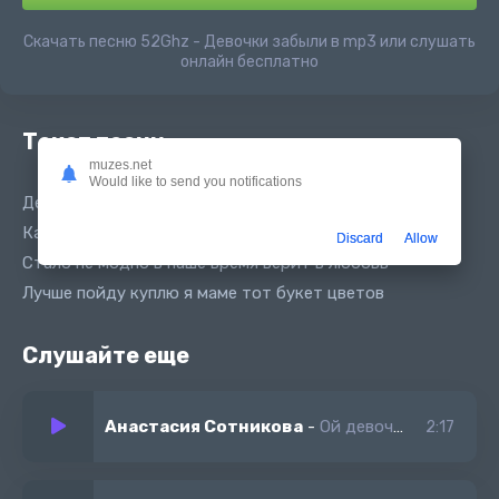
Скачать песню 52Ghz - Девочки забыли в mp3 или слушать
онлайн бесплатно
Текст песни
muzes.net
Would like to send you notifications
Девочки давно забыли простых пацанов
Как мы за них на улицах били руки в кровь
Discard
Allow
Стало не модно в наше время верит в любовь
Лучше пойду куплю я маме тот букет цветов
Слушайте еще
Анастасия Сотникова
-
Ой девочки
2:17