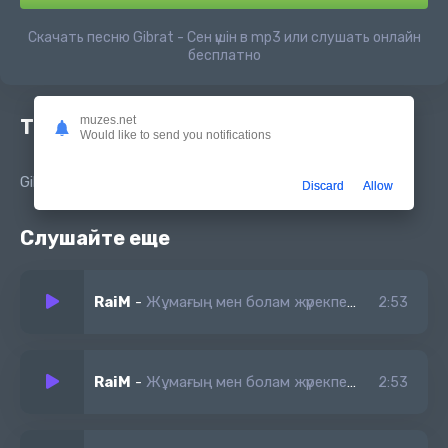
Скачать песню Gibrat - Сен үшін в mp3 или слушать онлайн
бесплатно
muzes.net
Текст песни
Would like to send you notifications
Gibrat - Сен үшін
Discard
Allow
Слушайте еще
RaiM
-
Жұмағың мен болам жүрекпен тең болам
2:53
RaiM
-
Жұмағың мен болам жүрекпен тең қылам
2:53