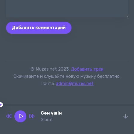
Добавить комментарий
© Muzes.net 2023.
Добавить трек
Скачивайте и слушайте новую музыку бесплатно.
Почта:
admin@muzes.net
Сен үшін
Gibrat