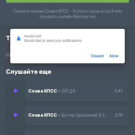
Скачать песню Слава КПСС - Я упал с луны в mp3 или
слушать онлайн бесплатно
muzes.net
Текст песни
Would like to send you notifications
Слава КПСС - Я упал с луны
Discard
Allow
Слушайте еще
Слава КПСС
-
ОЙ ДА
4:47
Слава КПСС
-
Бутер Бродский 2 (новый альбом 2022)
2:19