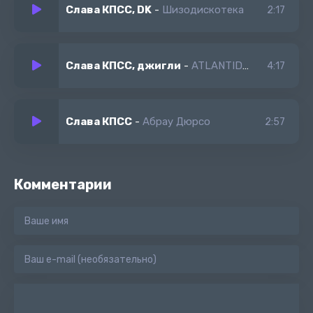
Слава КПСС, DK
-
Шизодискотека
2:17
Слава КПСС, джигли
-
ATLANTIDA 2
4:17
Слава КПСС
-
Абрау Дюрсо
2:57
Комментарии